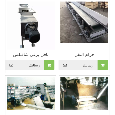
حزام النقل
ناقل برغي شافتلس
رسالتك
رسالتك