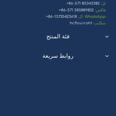
تل
:
85343382 571-86+
فاكس
:
585889832 571-86+
WhatsApp
ال:
13735423618-86+
سكايب:
hcflouirsh1
فئة المنتج
روابط سريعة