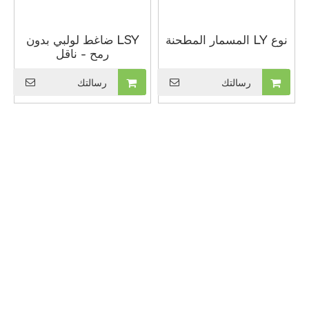
نوع LY المسمار المطحنة
LSY ضاغط لولبي بدون
رمح - ناقل
رسالتك
رسالتك